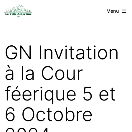
Aller
La
Menu
au
Ville
contenu
Albertine
-
GN Invitation
Expérimentations
éclectiques
à la Cour
bocagères
féerique 5 et
6 Octobre