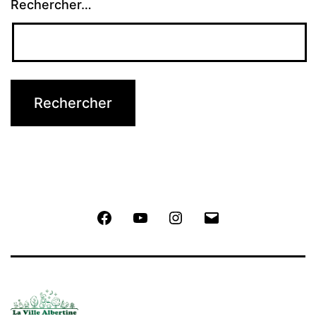
Rechercher…
Facebook
Youtube
Instagram
Mail
La
La
La
La
Villle
Ville
Ville
Ville